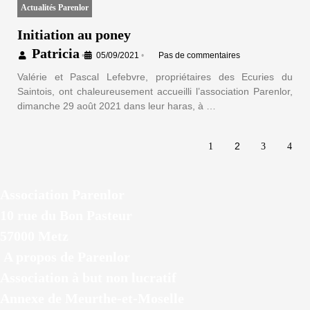
Actualités Parenlor
Initiation au poney
Patricia
•
05/09/2021
•
Pas de commentaires
Valérie et Pascal Lefebvre, propriétaires des Ecuries du
Saintois, ont chaleureusement accueilli l’association Parenlor,
dimanche 29 août 2021 dans leur haras, à …
2
1
3
4
Association Parenlor
10 rue du Bon Pasteur
57000 Metz
A propos de Parenlor
Association à but non lucratif
Annexe de Meurthe-et-Moselle