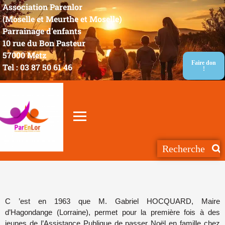
Association Parenlor
(Moselle et Meurthe et Moselle)
Parrainage d'enfants
10 rue du Bon Pasteur
57000 Metz
Faire don
Tel : 03 87 50 61 46
!
C ’est en 1963 que M. Gabriel HOCQUARD, Maire
d’Hagondange (Lorraine), permet pour la première fois à des
jeunes de l’Assistance Publique de passer Noël en famille chez