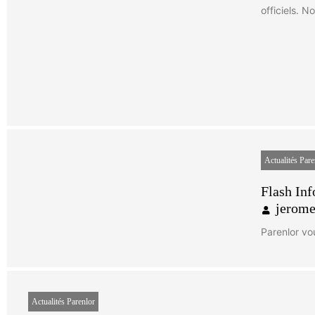
officiels. N
Actualités Pare
Flash Inf
jerom
Parenlor vo
Actualités Parenlor