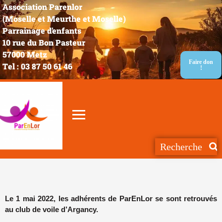
Association Parenlor
(Moselle et Meurthe et Moselle)
Parrainage d'enfants
10 rue du Bon Pasteur
57000 Metz
Faire don
Tel : 03 87 50 61 46
!
Le 1 mai 2022, les adhérents de ParEnLor se sont retrouvés
au club de voile d’Argancy.