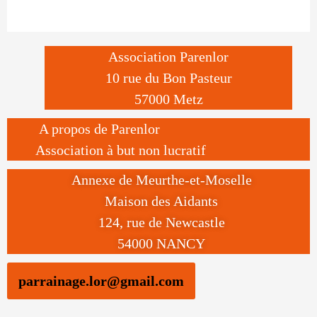
Association Parenlor
10 rue du Bon Pasteur
57000 Metz
A propos de Parenlor
Association à but non lucratif
Annexe de Meurthe-et-Moselle
Maison des Aidants
124, rue de Newcastle
54000 NANCY
parrainage.lor@gmail.com