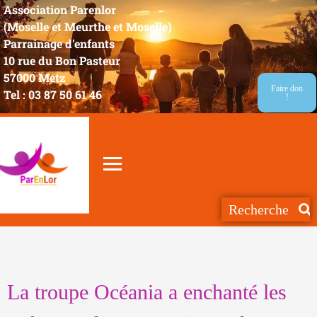
Association Parenlor
(Moselle et Meurthe et Moselle)
Parrainage d'enfants
10 rue du Bon Pasteur
57000 Metz
Faire don
Tel : 03 87 50 61 46
!
La troupe Océania a enchanté les