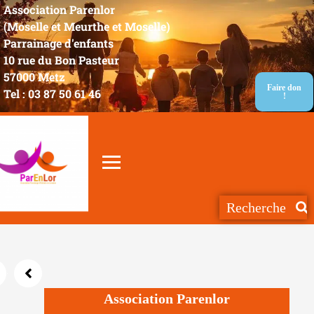
Association Parenlor
(Moselle et Meurthe et Moselle)
Parrainage d'enfants
10 rue du Bon Pasteur
57000 Metz
Faire don
Tel : 03 87 50 61 46
!
Association Parenlor