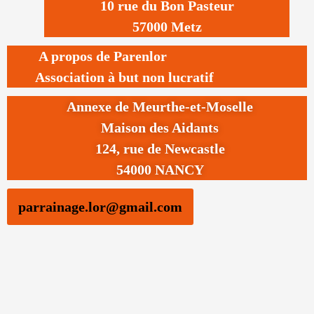
10 rue du Bon Pasteur
57000 Metz
A propos de Parenlor
Association à but non lucratif
Annexe de Meurthe-et-Moselle
Maison des Aidants
124, rue de Newcastle
54000 NANCY
parrainage.lor@gmail.com