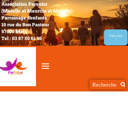
Association Parenlor
(Moselle et Meurthe et Moselle)
Parrainage d'enfants
10 rue du Bon Pasteur
57000 Metz
Faire don
Tel : 03 87 50 61 46
!
Samedi 19 novembre 2022 a