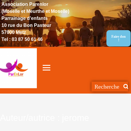
Association Parenlor
(Moselle et Meurthe et Moselle)
Parrainage d'enfants
10 rue du Bon Pasteur
57000 Metz
Faire don
Tel : 03 87 50 61 46
!
Auteur/autrice :
jerome