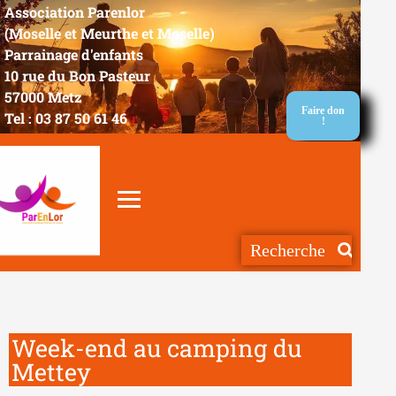
Association Parenlor
(Moselle et Meurthe et Moselle)
Parrainage d'enfants
10 rue du Bon Pasteur
57000 Metz
Faire don
Tel : 03 87 50 61 46
!
Week-end au camping du
Mettey