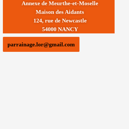
Annexe de Meurthe-et-Moselle
Maison des Aidants
124, rue de Newcastle
54000 NANCY
parrainage.lor@gmail.com